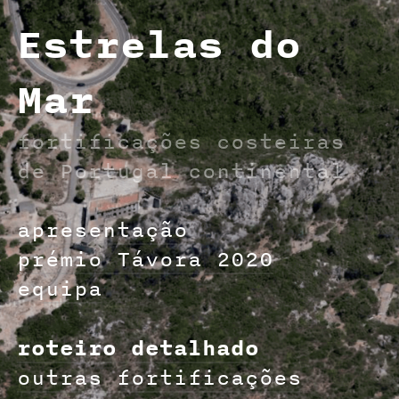
Estrelas do
Mar
fortificações costeiras
de Portugal continental
apresentação
prémio Távora 2020
equipa
roteiro detalhado
outras fortificações