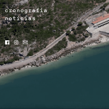
cronografia
notícias


