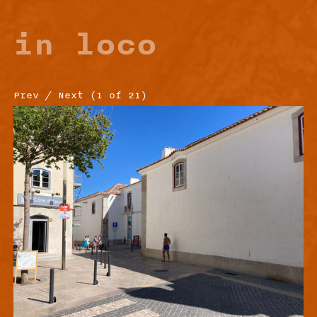
in loco
Prev
/
Next
(
1
of
21
)