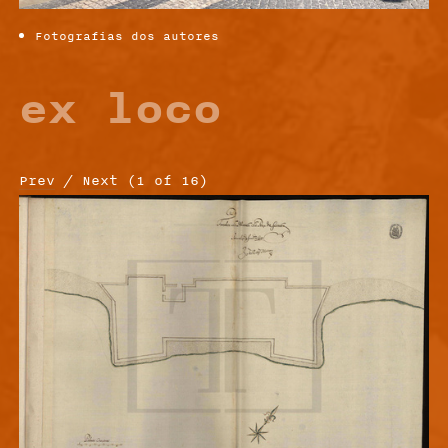
Fotografias dos autores
ex loco
Prev
/
Next
(
1
of
16
)