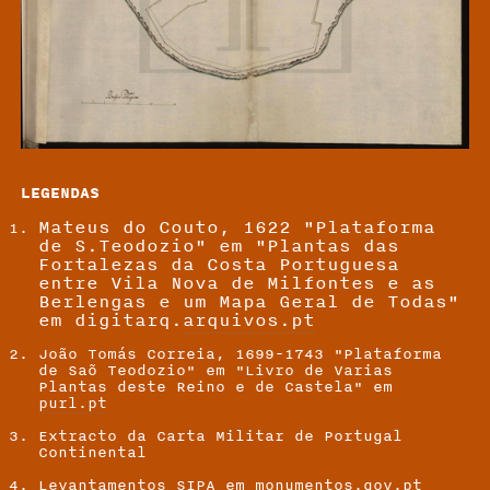
LEGENDAS
Mateus do Couto, 1622 "Plataforma
de S.Teodozio" em "Plantas das
Fortalezas da Costa Portuguesa
entre Vila Nova de Milfontes e as
Berlengas e um Mapa Geral de Todas"
em digitarq.
arquivos.pt
João Tomás Correia, 1699-1743 "Plataforma
de Saõ Teodozio" em "Livro de Varias
Plantas deste Reino e de Castela" em
purl.pt
Extracto da Carta Militar de Portugal
Continental
Levantamentos SIPA em
monumentos.gov.pt