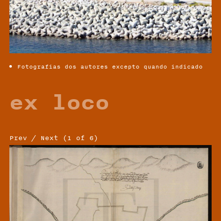
Fotografias dos autores excepto quando indicado
ex loco
Prev
/
Next
(
1
of
6
)