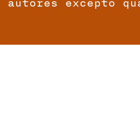
s autores excepto qu
1
of
8
)