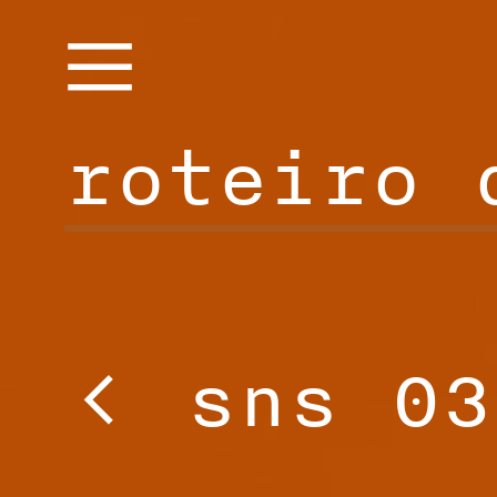

roteiro 

sns 0