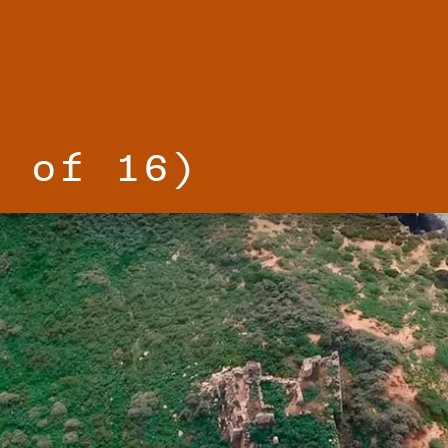
1
of
16
)