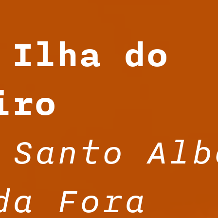
 Ilha do
iro
 Santo Alb
da Fora