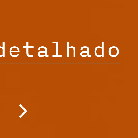
detalhado
3
