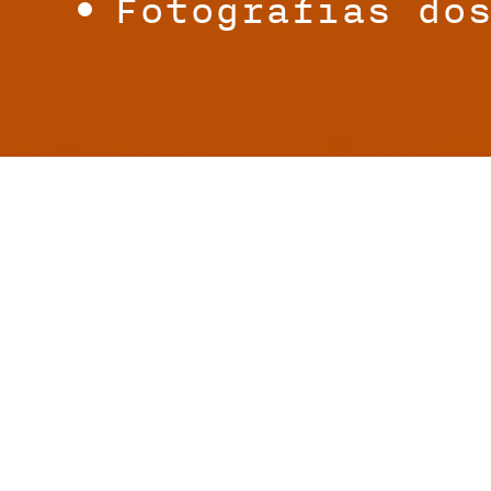
Fotografias do
ex loco
Prev
/
Next
(