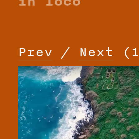
in loco
Prev
/
Next
(