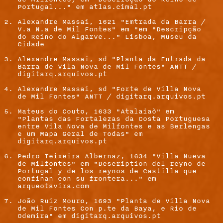
Portugal..." em atlas.cimal.pt
Alexandre Massai, 1621 "Emtrada da Barra /
V.a N.a de Mil Fontes" em "em "Descripção
do Reino do Algarve..." Lisboa, Museu da
Cidade
Alexandre Massai, sd "Planta da Entrada da
Barra de Vila Nova de Mil Fontes" ANTT /
digitarq.arquivos.pt
Alexandre Massai, sd "Forte de Villa Nova
de Mil Fontes" ANTT / digitarq.arquivos.pt
Mateus do Couto, 1633 "Atalaiaõ" em
"Plantas das Fortalezas da Costa Portuguesa
entre Vila Nova de Milfontes e as Berlengas
e um Mapa Geral de Todas" em
digitarq.arquivos.pt
Pedro Teixeira Albernaz, 1634 "Villa Nueva
de Milfontes" em "Description del reyno de
Portugal y de los reynos de Castilla que
confinan con su frontera..." em
arqueotavira.com
João Ruiz Mouro, 1693 "Planta de Villa Nova
de Mil Fontes Con p.te da Baya, e Rio de
Odemira" em digitarq.arquivos.pt