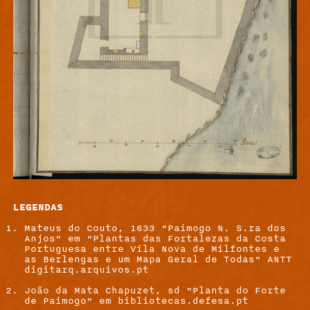
LEGENDAS
Mateus do Couto, 1633 "Paimogo N. S.ra dos
Anjos" em "Plantas das Fortalezas da Costa
Portuguesa entre Vila Nova de Milfontes e
as Berlengas e um Mapa Geral de Todas" ANTT
digitarq.
arquivos.pt
João da Mata Chapuzet, sd "Planta do Forte
de Paimogo" em
bibliotecas.defesa.pt