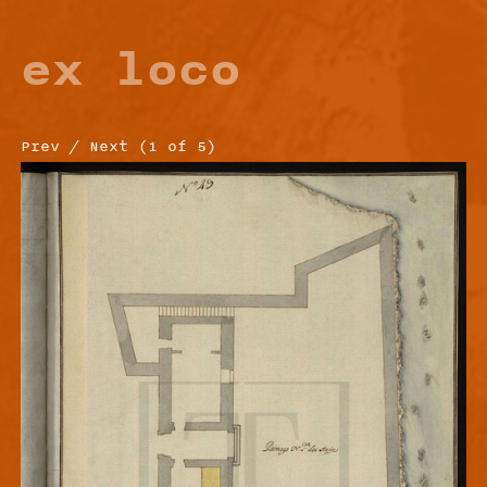
ex loco
Prev
/
Next
(
1
of
5
)